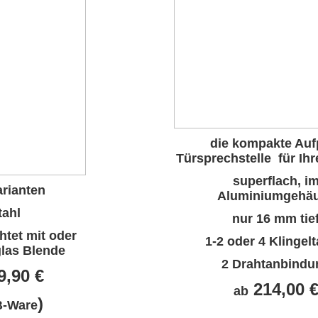
die kompakte Auf
Türsprechstelle für Ihr
superflach, i
arianten
Aluminiumgehä
tahl
nur 16 mm tie
htet mit oder
1-2 oder 4 Klingelt
glas Blende
2 Drahtanbindu
9,
90 €
214,00 
ab
)
B-Ware