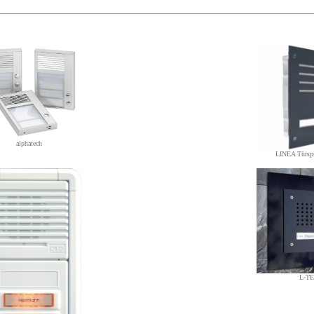
.
.
:
alphatech
LINEA Türspr
L-T