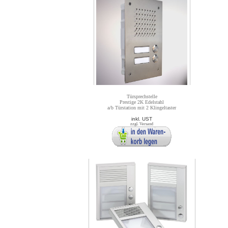
Türsprechstelle
Prestige 2K Edelstahl
a/b Türstation mit 2 Klingeltaster
inkl. UST
zzgl. Versand