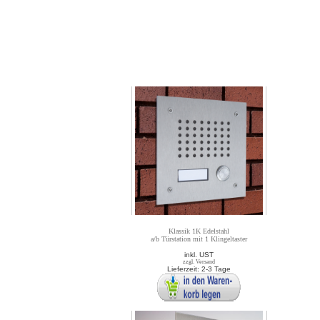
Klassik 1K Edelstahl
a/b Türstation mit 1 Klingeltaster
inkl. UST
zzgl. Versand
Lieferzeit: 2-3 Tage