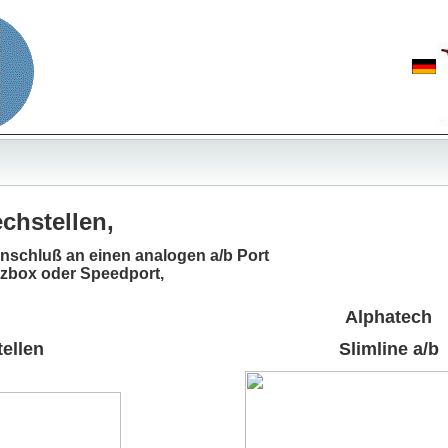
chstellen,
Anschluß an einen analogen a/b Port 
itzbox oder Speedport, 
Alphatech
ellen
Slimline a/b