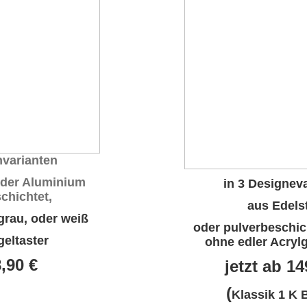
nvarianten
oder
Aluminium
in 3 Designev
chichtet
,
aus Edels
rgrau, oder weiß
oder pulverbeschic
geltaster
ohne edler Acryl
8
,90 €
jetzt ab 14
(
Klassik 1 K 