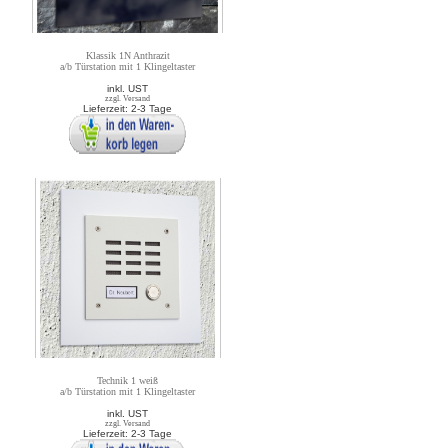
Klassik 1N Anthrazit
a/b Türstation mit 1 Klingeltaster
inkl. UST
zzgl. Versand
Lieferzeit: 2-3 Tage
Technik 1 weiß
a/b Türstation mit 1 Klingeltaster
inkl. UST
zzgl. Versand
Lieferzeit: 2-3 Tage