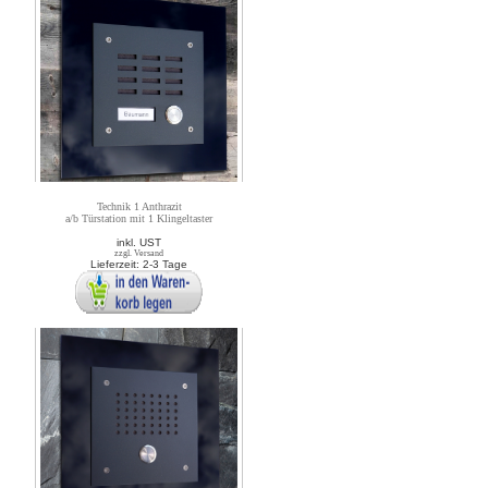
Technik 1 Anthrazit
a/b Türstation mit 1 Klingeltaster
inkl. UST
zzgl. Versand
Lieferzeit: 2-3 Tage