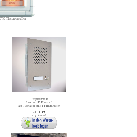
CTC Türsprechstellen
Türsprechstelle
Prestige 1K Edelstahl
a/b Türstation mit 1 Klingeltaster
inkl. UST
zzgl. Versand