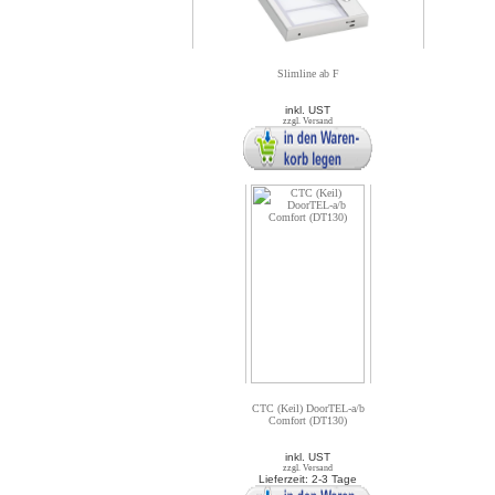
Slimline ab F
inkl. UST
zzgl. Versand
CTC (Keil) DoorTEL-a/b
Comfort (DT130)
inkl. UST
zzgl. Versand
Lieferzeit: 2-3 Tage