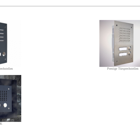
echstellen
Prestige Türsprechstellen
EK