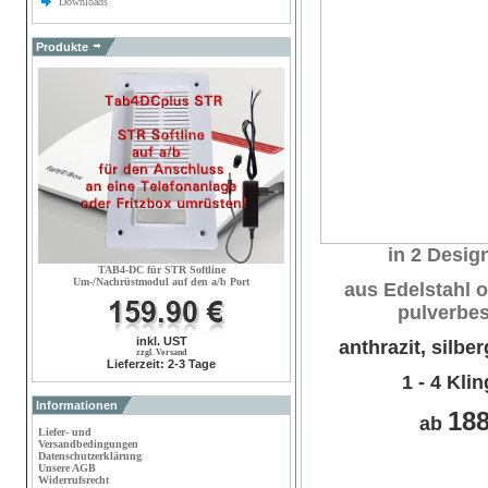
Downloads
Produkte
in 2 Desig
TAB4-DC für STR Softline
Um-/Nachrüstmodul auf den a/b Port
aus
Edelstahl 
pulverbes
inkl. UST
anthrazit, silbe
zzgl. Versand
Lieferzeit: 2-3 Tage
1 - 4 Klin
Informationen
18
ab
Liefer- und
Versandbedingungen
Datenschutzerklärung
Unsere AGB
Widerrufsrecht