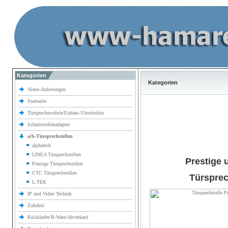
Kategorien
Kategorien
Video-Anleitungen
Startseite
Türsprechmodule/Einbau-/Umrüstkits
Schnittstellenadapter
a/b-Türsprechstellen
alphatech
LINEA Türsprechstellen
Prestige 
Prestige Türsprechstellen
CTC Türsprechstellen
Türsprec
L-TEK
IP und Video Technik
Zubehör
Rückläufer/B-Ware/Abverkauf