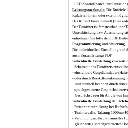
- LED Kontrollpaneel
zur Funktions
Leistungsmerkmale:
Die Rufziele d
Rufzielen intern oder extern mögli
Das Rufziel kann manuell (Kurzwahl
Der Türöffner ist fernsteurbar über 
Unterdrückung bzw. Abschaltung st
entnehmen Sie bitte dem PDF Bedie
Programmierung und Steuerung
Die individuellen Einstellung und
auch Kurzanleitungs PDF.
I
ndividuelle Einstellung
von zeitl
-
Schaltzeit des Türöffners einstellb
- einstellbare Gesprächsdauer (Halt
- oder durch Besetzttonerkennung b
und manuell beenden durch drück
- sprachgesteuerte Gesprächsdauerve
Gesprächsdauer für Anrufe von innen
Individuelle Einstellung der Telef
-
Freitonunterdrückung bei Rufaufba
-
Tonintervalle: Taktung 1000ms/4
-
Verbindungsaufbau - manuelles Hoc
gleichzeitig sprachgesteuertes Hoc