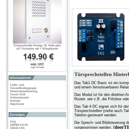
Türsprechstelle Prestige 1K Weiß gebr.
a/b Türstation mit 1 Klingeltaster
inkl. UST
zzgl. Versand
Türsprechstellen Hinte
Informationen
Das Tab1 DC Basic ist ein kompa
Liefer- und
und einem fernsteuerbaren Relai
Versandbedingungen
Datenschutzerklärung
Das Modul ist für den direkten 
Unsere AGB
Widerrufsrecht
Router. wie z.B. die Fritzbox od
Kontakt
Impressum
Das Tab 4 DC eignet sich für de
Türsprechstellen (siehe auch Ta
Sonstiges
Telefon gesteuert werden.
FAQ
Die Sprech- und Bildsteuerung d
IMPRESSUM
(
doorT
vorgenommen werden.
ÜBER UNS