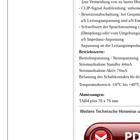
(zur Vermeidung von zu lauter Hör
-
CLIP-Signal Ausblendung: unbemer
-
Besetztonabschaltung: bei Gespräc
a/b Leitungsanpassung und
a/b Em
- Schwellwert der Sprachsteuerung ei
(Dämpfung) oder vom
Umgebungsg
a/b Impedanz-Anpassung
Anpassung an die Leitungsimpedan
Betriebswerte:
Betriebsspannung / Nennspannun
Stromaufnahme Standby 44mA
Stromaufnahme Aktiv 70mA
Belastung des Schaltkontakts für d
o
o
Temperaturbereich -10
C bis +40
C
Abmessungen:
TAB4 plus 76 x 76 mm
Weitere Technische Hinweise