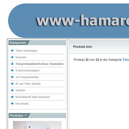
Kategorien
Produkt Info
Video-Anleitungen
Startseite
Produkt
11
von
12
in der Kategorie
Tür
Türsprechmodule/Einbau-/Umrüstkits
Schnittstellenadapter
a/b-Türsprechstellen
IP und Video Technik
Zubehör
Rückläufer/B-Ware/Abverkauf
Downloads
Produkte